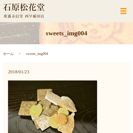
メ
sweets_img004
ホーム
sweets_img004
2018/01/23